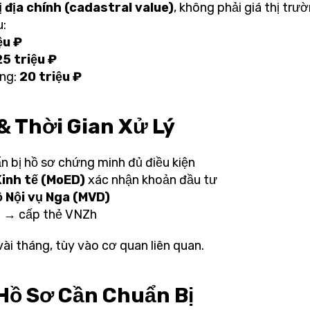
ị địa chính (cadastral value)
, không phải giá thị trư
u:
ệu ₽
25 triệu ₽
ông:
20 triệu ₽
& Thời Gian Xử Lý
n bị hồ sơ chứng minh đủ điều kiện
Kinh tế (MoED)
xác nhận khoản đầu tư
 Nội vụ Nga (MVD)
 → cấp thẻ VNZh
vài tháng, tùy vào cơ quan liên quan.
Hồ Sơ Cần Chuẩn Bị