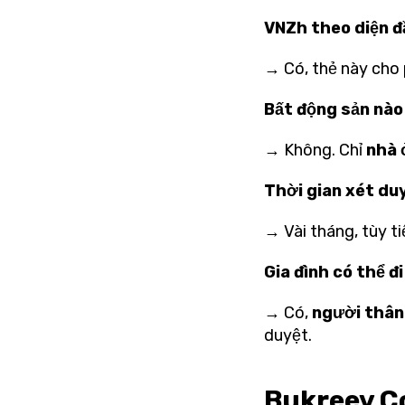
VNZh theo diện đ
→ Có, thẻ này cho 
Bất động sản nào
→ Không. Chỉ
nhà 
Thời gian xét du
→ Vài tháng, tùy 
Gia đình có thể đ
→ Có,
người thân
duyệt.
Bukreev Co