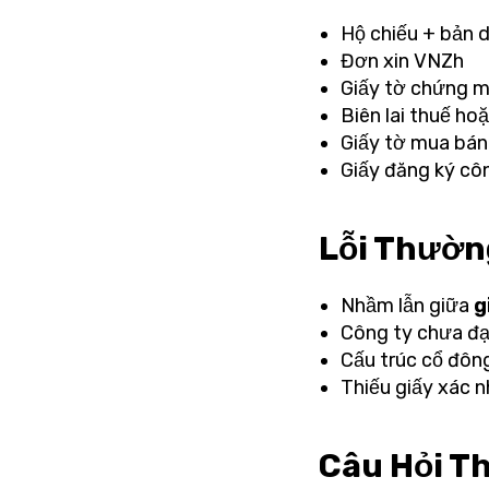
Hộ chiếu + bản 
Đơn xin VNZh
Giấy tờ chứng m
Biên lai thuế h
Giấy tờ mua bán
Giấy đăng ký côn
Lỗi Thườn
Nhầm lẫn giữa
g
Công ty chưa đạ
Cấu trúc cổ đôn
Thiếu giấy xác n
Câu Hỏi T