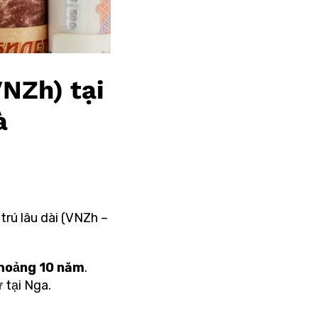
NZh) tại
à
trú lâu dài (VNZh –
khoảng 10 năm
.
 tại Nga.