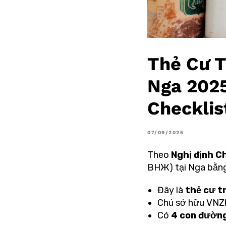
Thẻ Cư T
Nga 2025
Checklis
07/09/2025
Theo
Nghị định C
ВНЖ) tại Nga bằng
Đây là
thẻ cư tr
Chủ sở hữu VNZh 
Có
4 con đường