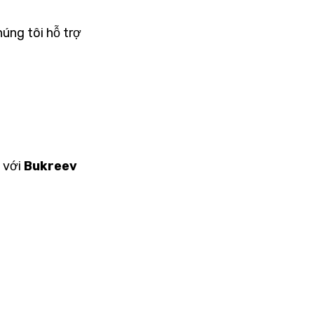
húng tôi hỗ trợ
ệ với
Bukreev