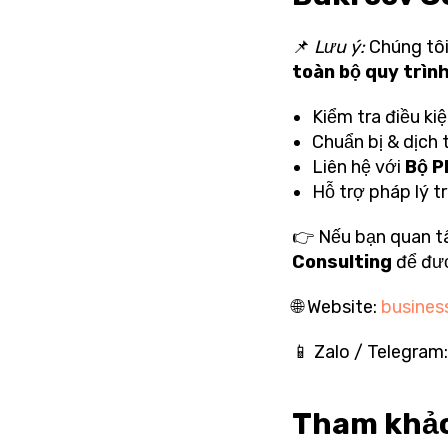
📌
Lưu ý:
Chúng tô
toàn bộ quy trình
Kiểm tra điều ki
Chuẩn bị & dịch 
Liên hệ với
Bộ P
Hỗ trợ pháp lý t
👉 Nếu bạn quan 
Consulting
để đượ
🌐 Website:
business
📱 Zalo / Telegram
Tham khảo