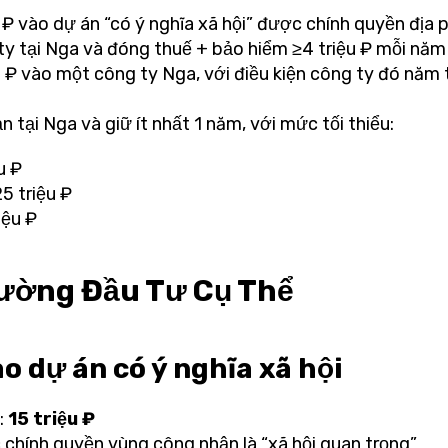
u ₽ vào dự án “có ý nghĩa xã hội” được chính quyền đị
ty tại Nga và đóng thuế + bảo hiểm ≥4 triệu ₽ mỗi năm
u ₽ vào một công ty Nga, với điều kiện công ty đó năm
 tại Nga và giữ ít nhất 1 năm, với mức tối thiểu:
u ₽
5 triệu ₽
iệu ₽
ường Đầu Tư Cụ Thể
ào dự án có ý nghĩa xã hội
:
15 triệu ₽
 chính quyền vùng công nhận là “xã hội quan trọng”