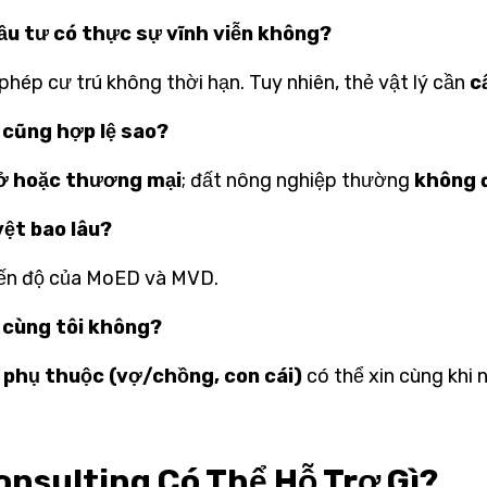
ầu tư có thực sự vĩnh viễn không?
phép cư trú không thời hạn. Tuy nhiên, thẻ vật lý cần
c
 cũng hợp lệ sao?
ở hoặc thương mại
; đất nông nghiệp thường
không 
yệt bao lâu?
tiến độ của MoED và MVD.
i cùng tôi không?
 phụ thuộc (vợ/chồng, con cái)
có thể xin cùng khi
nsulting Có Thể Hỗ Trợ Gì?