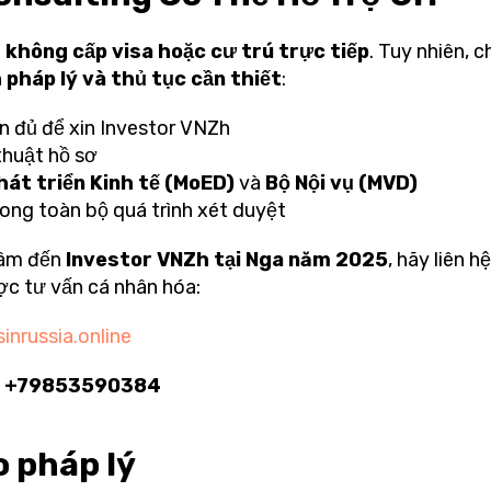
i
không cấp visa hoặc cư trú trực tiếp
. Tuy nhiên, c
 pháp lý và thủ tục cần thiết
:
ện đủ để xin Investor VNZh
thuật hồ sơ
hát triển Kinh tế (MoED)
và
Bộ Nội vụ (MVD)
rong toàn bộ quá trình xét duyệt
tâm đến
Investor VNZh tại Nga năm 2025
, hãy liên h
c tư vấn cá nhân hóa:
inrussia.online
:
+79853590384
 pháp lý